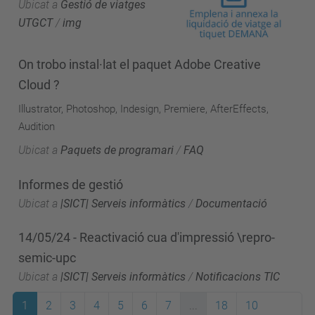
Ubicat a
Gestió de viatges
UTGCT
/
img
On trobo instal·lat el paquet Adobe Creative
Cloud ?
Illustrator, Photoshop, Indesign, Premiere, AfterEffects,
Audition
Ubicat a
Paquets de programari
/
FAQ
Informes de gestió
Ubicat a
|SICT| Serveis informàtics
/
Documentació
14/05/24 - Reactivació cua d'impressió \repro-
semic-upc
Ubicat a
|SICT| Serveis informàtics
/
Notificacions TIC
1
2
3
4
5
6
7
...
18
10