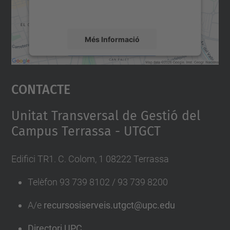
detalls i accepteu el servei per veure el
mapa.
Més Informació
Accepta
Contacte
powered by
Usercentrics Consent
Management Platform
Unitat Transversal de Gestió del
Campus Terrassa - UTGCT
Edifici TR1. C. Colom, 1 08222 Terrassa
Telèfon 93 739 8102 / 93 739 8200
A/e
recursosiserveis.utgct@upc.edu
Directori UPC