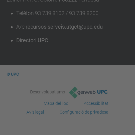
Telèfon 93 739 8102 / 93 739 8200
A/e
recursosiserveis.utgct@upc.edu
Directori UPC
© UPC
Desenvolupat amb
Mapa del lloc
Accessibilitat
Avís legal
Configuració de privadesa