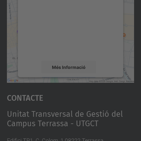
consentiment per carregar el
servei Google Maps!
Utilitzem un servei de tercers per incrustar
contingut del mapa que pugui recollir dades
sobre la vostra activitat. Reviseu-ne els
detalls i accepteu el servei per veure el
mapa.
Més Informació
Accepta
Contacte
powered by
Usercentrics Consent
Management Platform
Unitat Transversal de Gestió del
Campus Terrassa - UTGCT
Edifici TR1. C. Colom, 1 08222 Terrassa