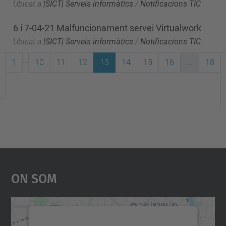
Ubicat a
|SICT| Serveis informàtics
/
Notificacions TIC
6 i 7-04-21 Malfuncionament servei Virtualwork
Ubicat a
|SICT| Serveis informàtics
/
Notificacions TIC
...
1
10
11
12
13
14
15
16
...
18
On Som
Necessitem el vostre