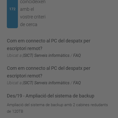
coincideixen
amb el
172
vostre criteri
de cerca
Com em connecto al PC del despatx per
escriptori remot?
Ubicat a
|SICT| Serveis informàtics
/
FAQ
Com em connecto al PC del despatx per
escriptori remot?
Ubicat a
|SICT| Serveis informàtics
/
FAQ
Des/19 - Ampliació del sistema de backup
Ampliació del sistema de backup amb 2 cabines redudants
de 120TB