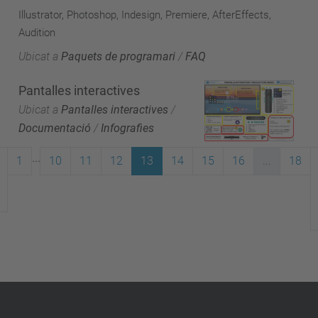
Illustrator, Photoshop, Indesign, Premiere, AfterEffects,
Audition
Ubicat a
Paquets de programari
/
FAQ
Pantalles interactives
Ubicat a
Pantalles interactives
/
Documentació
/
Infografies
...
1
10
11
12
13
14
15
16
...
18