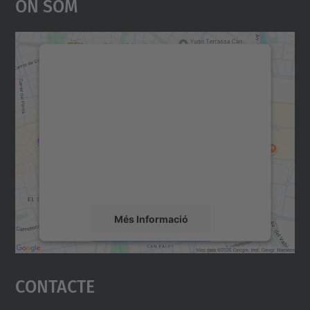
On Som
Necessitem el vostre
consentiment per carregar el
servei Google Maps!
Utilitzem un servei de tercers per incrustar
contingut del mapa que pugui recollir dades
sobre la vostra activitat. Reviseu-ne els
detalls i accepteu el servei per veure el
mapa.
Més Informació
Accepta
Contacte
powered by
Usercentrics Consent
Management Platform