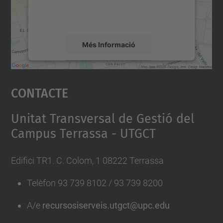
detalls i accepteu el servei per veure el
mapa.
Més Informació
Accepta
Contacte
powered by
Usercentrics Consent
Management Platform
Unitat Transversal de Gestió del
Campus Terrassa - UTGCT
Edifici TR1. C. Colom, 1 08222 Terrassa
Telèfon 93 739 8102 / 93 739 8200
A/e
recursosiserveis.utgct@upc.edu