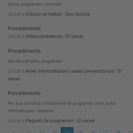
Xarxa, programari i sistema
Ubicat a
Estació de treball
/
Doc tècnica
Procediments
Ubicat a
Videoconferència
/
El servei
Procediments
alta de comptes, programari
Ubicat a
Aules informàtiques i aules convencionals
/
El
servei
Procediments
Per a la sol·licitut d'instal·lació de programari a les aules
informàtiques i docents.
Ubicat a
Paquets de programari
/
El servei
...
1
11
12
13
14
15
16
17
18
1