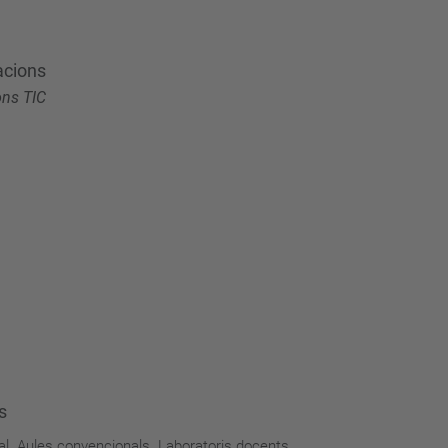
acions
ons TIC
s
al. Aules convencionals. Laboratoris docents.