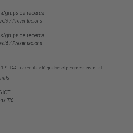
s/grups de recerca
ació
/
Presentacions
s/grups de recerca
ació
/
Presentacions
l'ESEIAAT i executa allà qualsevol programa instal·lat.
onals
 SICT
ons TIC