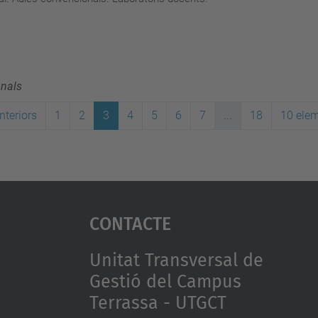
onals
nteriors
1
2
3
4
5
6
7
...
18
10 ele
Contacte
Unitat Transversal de
Gestió del Campus
Terrassa - UTGCT