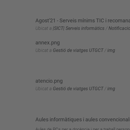
Agost'21 - Serveis mínims TIC i recoman
Ubicat a
|SICT| Serveis informàtics
/
Notificaci
annex.png
Ubicat a
Gestió de viatges UTGCT
/
img
atencio.png
Ubicat a
Gestió de viatges UTGCT
/
img
Aules informàtiques i aules convencional
Aules de PCs per a docència i per a treball person