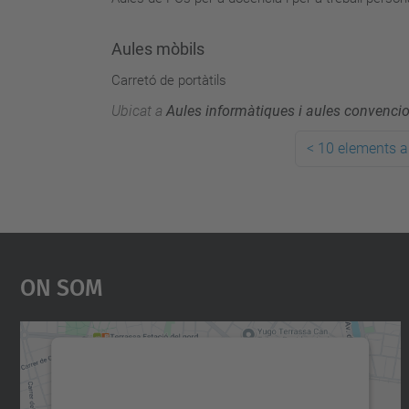
Aules mòbils
Carretó de portàtils
Ubicat a
Aules informàtiques i aules convenci
<
10 elements a
On Som
Necessitem el vostre consentiment
per carregar el servei Google Maps!