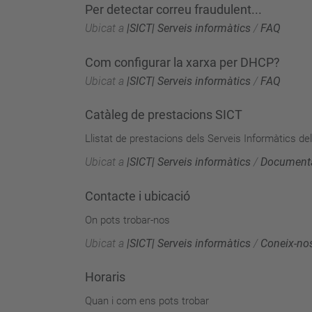
Per detectar correu fraudulent...
Ubicat a
|SICT| Serveis informàtics
/
FAQ
Com configurar la xarxa per DHCP?
Ubicat a
|SICT| Serveis informàtics
/
FAQ
Catàleg de prestacions SICT
Llistat de prestacions dels Serveis Informàtics d
Ubicat a
|SICT| Serveis informàtics
/
Document
Contacte i ubicació
On pots trobar-nos
Ubicat a
|SICT| Serveis informàtics
/
Coneix-no
Horaris
Quan i com ens pots trobar