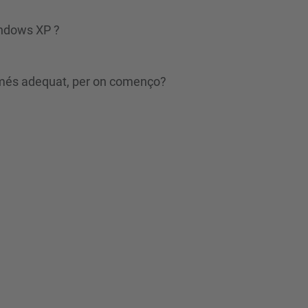
indows XP ?
el més adequat, per on començo?