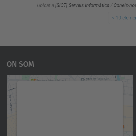
Ubicat a
|SICT| Serveis informàtics
/
Coneix-no
<
10 elemen
On Som
Necessitem el vostre consentiment
per carregar el servei Google Maps!
Utilitzem un servei de tercers per incrustar
contingut del mapa que pugui recollir dades
sobre la vostra activitat. Reviseu-ne els
detalls i accepteu el servei per veure el mapa.