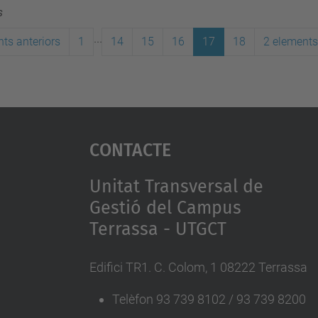
s
...
ts anteriors
1
14
15
16
17
18
2 elements
Contacte
Unitat Transversal de
Gestió del Campus
Terrassa - UTGCT
Edifici TR1. C. Colom, 1 08222 Terrassa
Telèfon 93 739 8102 / 93 739 8200