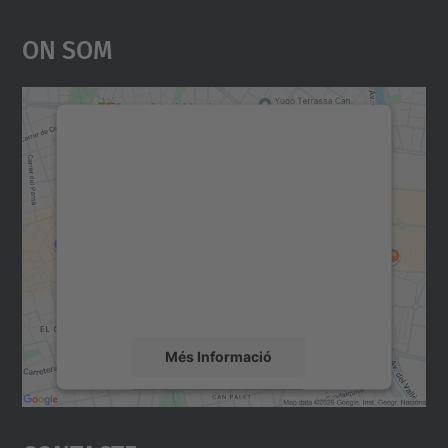
On Som
Necessitem el vostre
consentiment per carregar el
servei Google Maps!
Utilitzem un servei de tercers per incrustar
contingut del mapa que pugui recollir dades
sobre la vostra activitat. Reviseu-ne els
detalls i accepteu el servei per veure el
mapa.
Més Informació
Accepta
powered by
Usercentrics Consent