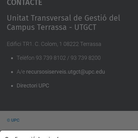
Contacte
Management Platform
Unitat Transversal de Gestió del
Campus Terrassa - UTGCT
Edifici TR1. C. Colom, 1 08222 Terrassa
Telèfon 93 739 8102 / 93 739 8200
A/e
recursosiserveis.utgct@upc.edu
Directori UPC
© UPC