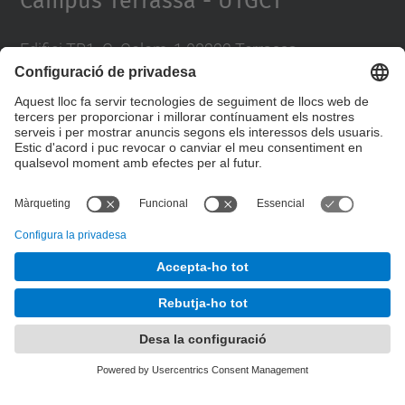
Campus Terrassa - UTGCT
Edifici TR1. C. Colom, 1 08222 Terrassa
Telèfon 93 739 8102 / 93 739 8200
A/e
recursosiserveis.utgct@upc.edu
Directori UPC
© UPC
Desenvolupat amb
Mapa del lloc
Accessibilitat
Avís legal
Configuració de privadesa