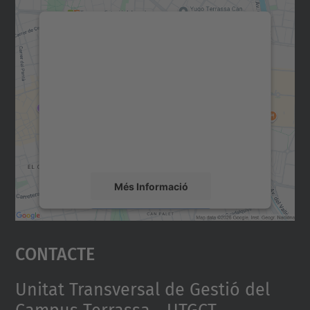
Necessitem el vostre
consentiment per carregar el
servei Google Maps!
Utilitzem un servei de tercers per incrustar
contingut del mapa que pugui recollir dades
sobre la vostra activitat. Reviseu-ne els
detalls i accepteu el servei per veure el
mapa.
Més Informació
Accepta
Contacte
powered by
Usercentrics Consent
Management Platform
Unitat Transversal de Gestió del