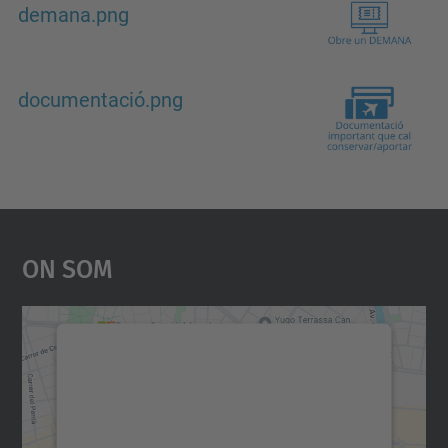
demana.png
documentació.png
On Som
Necessitem el vostre
consentiment per carregar el
servei Google Maps!
Utilitzem un servei de tercers per incrustar