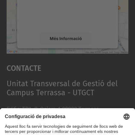
contingut del mapa que pugui recollir dades
sobre la vostra activitat. Reviseu-ne els
detalls i accepteu el servei per veure el
mapa.
Més Informació
Accepta
Contacte
powered by
Usercentrics Consent
Management Platform
Unitat Transversal de Gestió del
Campus Terrassa - UTGCT
Edifici TR1. C. Colom, 1 08222 Terrassa
Telèfon 93 739 8102 / 93 739 8200