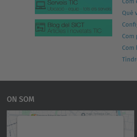
Com c
Què v
Confi
Com 
Com h
Tindr
On Som
Necessitem el vostre consentiment
per carregar el servei Google Maps!