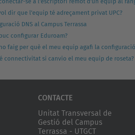
onectar-se a l'escriptori remot d'un equip al ran
ol dir que l'equip té adreçament privat UPC?
guració DNS al Campus Terrassa
puc configurar Eduroam?
o faig per què el meu equip agafi la configuraci
é connectivitat si canvio el meu equip de roseta?
Contacte
Unitat Transversal de
Gestió del Campus
Terrassa - UTGCT