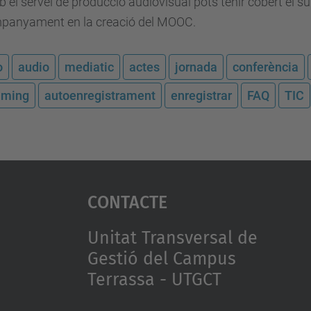
b el servei de producció audiovisual pots tenir cobert el sup
mpanyament en la creació del MOOC.
o
audio
mediatic
actes
jornada
conferència
aming
autoenregistrament
enregistrar
FAQ
TIC
Contacte
Unitat Transversal de
Gestió del Campus
Terrassa - UTGCT