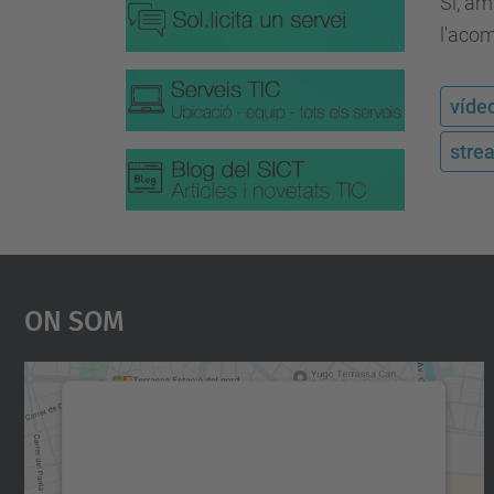
Si, am
l'aco
víde
stre
On Som
Necessitem el vostre consentiment
per carregar el servei Google Maps!
Utilitzem un servei de tercers per incrustar