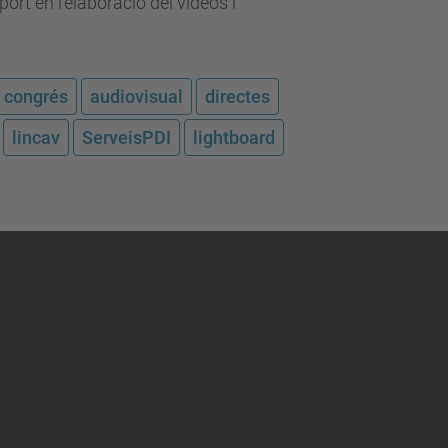
ort en l'elaboració del vídeos i
congrés
audiovisual
directes
lincav
ServeisPDI
lightboard