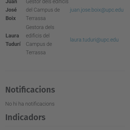
Juan
Gestor dels edificis
José
del Campus de
juan.jose.boix@upc.edu
Boix
Terrassa
Gestora dels
Laura
edificis del
laura.tuduri@upc.edu
Tudurí
Campus de
Terrassa
Notificacions
No hi ha notificacions
Indicadors