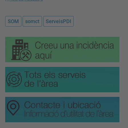
SOM
somct
ServeisPDI