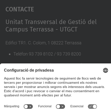
Contacte
powered by
Usercentrics Consent
Management Platform
Unitat Transversal de Gestió del
Campus Terrassa - UTGCT
Edifici TR1. C. Colom, 1 08222 Terrassa
Telèfon 93 739 8102 / 93 739 8200
A/e
recursosiserveis.utgct@upc.edu
Directori UPC
© UPC