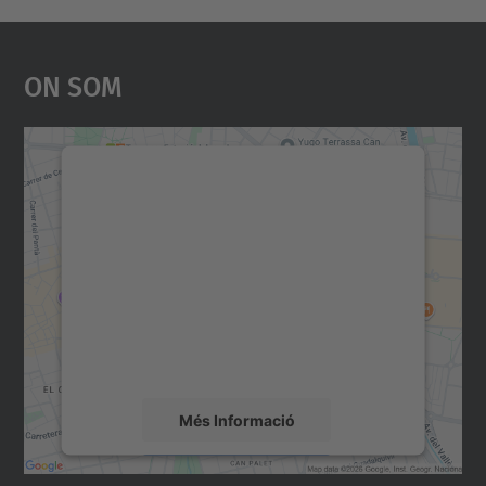
On Som
Necessitem el vostre
consentiment per carregar el
servei Google Maps!
Utilitzem un servei de tercers per incrustar
contingut del mapa que pugui recollir dades
sobre la vostra activitat. Reviseu-ne els
detalls i accepteu el servei per veure el
mapa.
Més Informació
Accepta