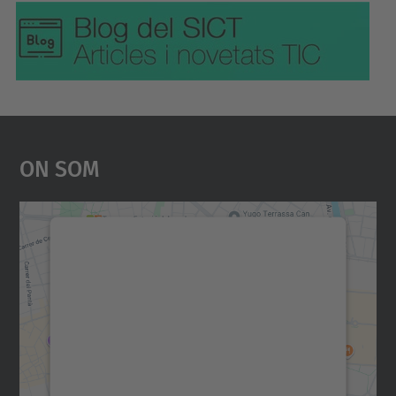
On Som
Necessitem el vostre
consentiment per carregar el
servei Google Maps!
Utilitzem un servei de tercers per incrustar
contingut del mapa que pugui recollir dades
sobre la vostra activitat. Reviseu-ne els
detalls i accepteu el servei per veure el
mapa.