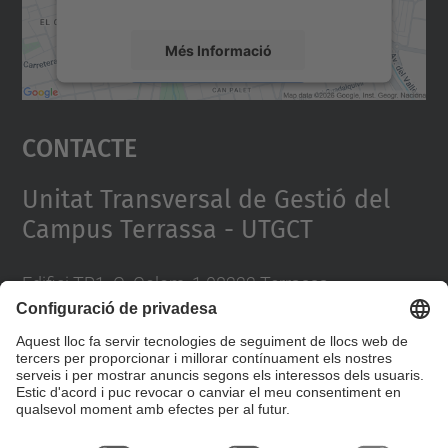
Més Informació
Accepta
Contacte
powered by
Usercentrics Consent
Management Platform
Unitat Transversal de Gestió del
Campus Terrassa - UTGCT
Edifici TR1. C. Colom, 1 08222 Terrassa
Telèfon 93 739 8102 / 93 739 8200
A/e
recursosiserveis.utgct@upc.edu
Directori UPC