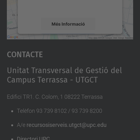
detalls i accepteu el servei per veure el
mapa.
Més Informació
Accepta
Contacte
powered by
Usercentrics Consent
Management Platform
Unitat Transversal de Gestió del
Campus Terrassa - UTGCT
Edifici TR1. C. Colom, 1 08222 Terrassa
Telèfon 93 739 8102 / 93 739 8200
A/e
recursosiserveis.utgct@upc.edu
Directori UPC