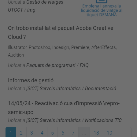
Ubicat a
Gestió de viatges
UTGCT
/
img
On trobo instal·lat el paquet Adobe Creative
Cloud ?
Illustrator, Photoshop, Indesign, Premiere, AfterEffects,
Audition
Ubicat a
Paquets de programari
/
FAQ
Informes de gestió
Ubicat a
|SICT| Serveis informàtics
/
Documentació
14/05/24 - Reactivació cua d'impressió \repro-
semic-upc
Ubicat a
|SICT| Serveis informàtics
/
Notificacions TIC
1
2
3
4
5
6
7
...
18
10