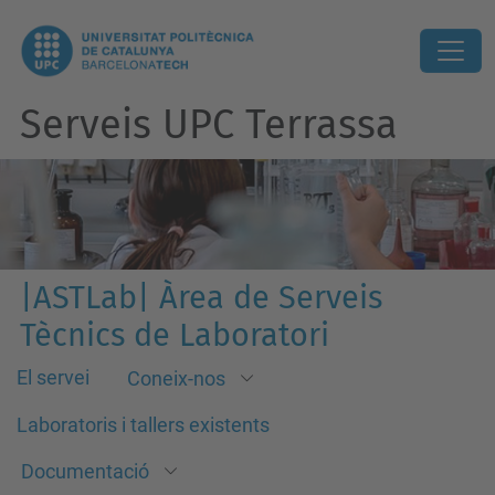
Serveis UPC Terrassa
|ASTLab| Àrea de Serveis
Tècnics de Laboratori
El servei
Coneix-nos
Laboratoris i tallers existents
Documentació