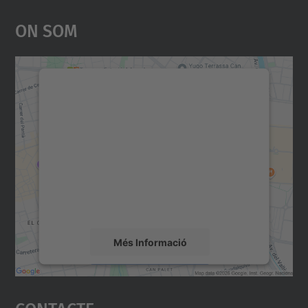
On Som
Necessitem el vostre
consentiment per carregar el
servei Google Maps!
Utilitzem un servei de tercers per incrustar
contingut del mapa que pugui recollir dades
sobre la vostra activitat. Reviseu-ne els
detalls i accepteu el servei per veure el
mapa.
Més Informació
Accepta
Contacte
powered by
Usercentrics Consent