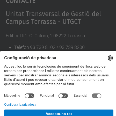
Management Platform
Unitat Transversal de Gestió del
Campus Terrassa - UTGCT
Edifici TR1. C. Colom, 1 08222 Terrassa
Telèfon 93 739 8102 / 93 739 8200
A/e
recursosiserveis.utgct@upc.edu
Directori UPC
© UPC
Desenvolupat amb