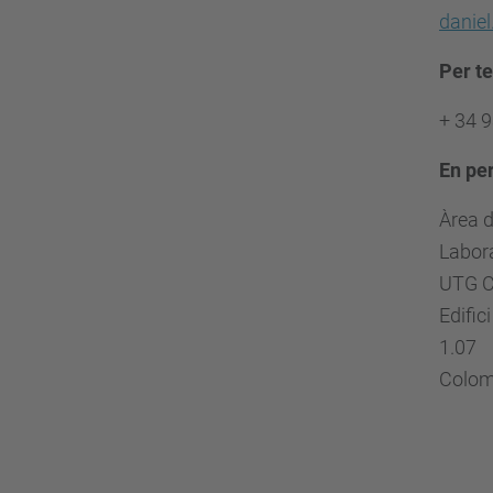
danie
Per te
+ 34 
En pe
Àrea d
Labora
UTG C
Edific
1.07
Colom