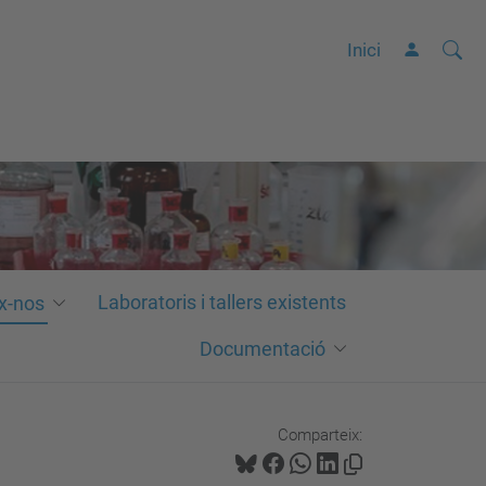
Cerca
C
Inici
e
r
c
a
a
v
a
n
Laboratoris i tallers existents
x-nos
ç
Documentació
a
d
a
Comparteix:
…