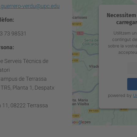
l.guerrero-verdu@upc.edu
Necessitem 
lèfon:
carregar
93 73 98531
Utilitzem un
contingut de
sobre la vostra
rsona:
accepteu 
e Serveis Tècnics de
tori
ampus de Terrassa
i TR5, Planta 1,
Despatx
powered by
U
 11, 08222 Terrassa