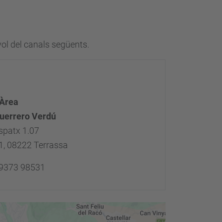
vol del canals següents.
'Àrea
uerrero Verdú
spatx 1.07
, 08222 Terrassa
 9373 98531