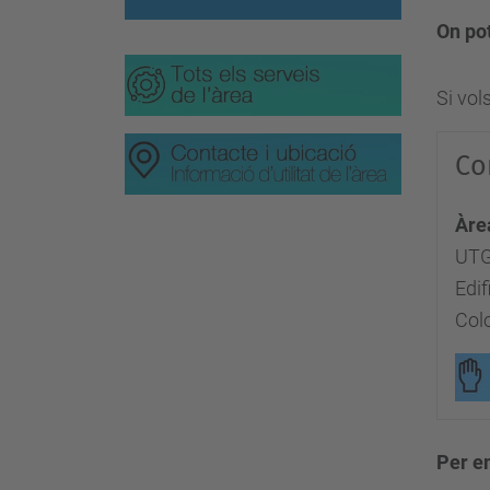
On po
Si vol
Co
Àre
UTG
Edif
Col
Per e