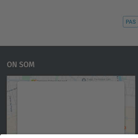
PAS
On Som
Necessitem el vostre consentiment
per carregar el servei Google Maps!
Utilitzem un servei de tercers per incrustar
contingut del mapa que pugui recollir dades
sobre la vostra activitat. Reviseu-ne els
detalls i accepteu el servei per veure el mapa.