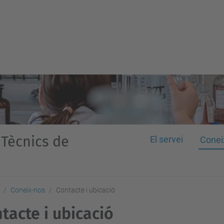
 Tècnics de
El servei
Conei
Coneix-nos
Contacte i ubicació
tacte i ubicació