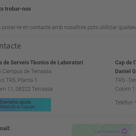
ts trobar-nos
s posar-te en contacte amb nosaltres pots utilitzar qualse
ntacte
a de Serveis Tècnics de Laboratori
Cap de l
 Campus de Terrassa
Daniel G
ici TR5, Planta 1
TR5 - De
om 11, 08222 Terrassa
Colom 11
Telèfon:
mail: