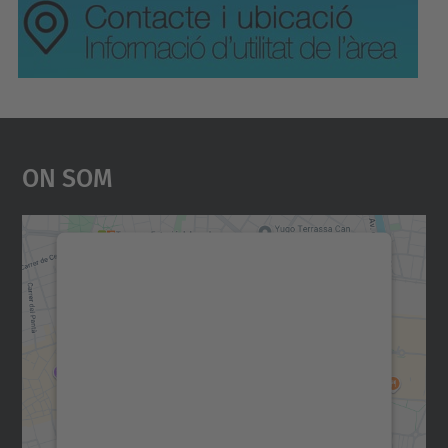
On Som
Necessitem el vostre
consentiment per carregar el
servei Google Maps!
Utilitzem un servei de tercers per incrustar
contingut del mapa que pugui recollir dades
sobre la vostra activitat. Reviseu-ne els
detalls i accepteu el servei per veure el
mapa.