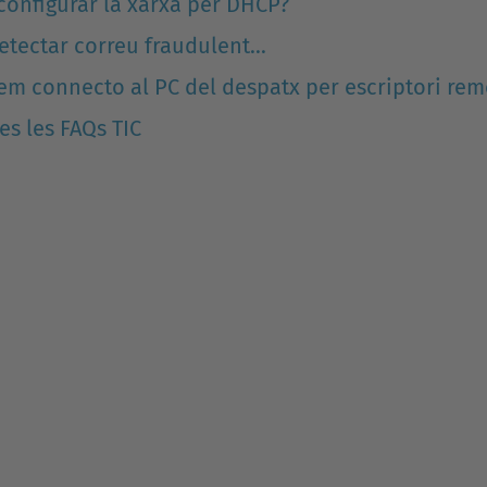
onfigurar la xarxa per DHCP?
etectar correu fraudulent...
m connecto al PC del despatx per escriptori rem
tes les FAQs TIC