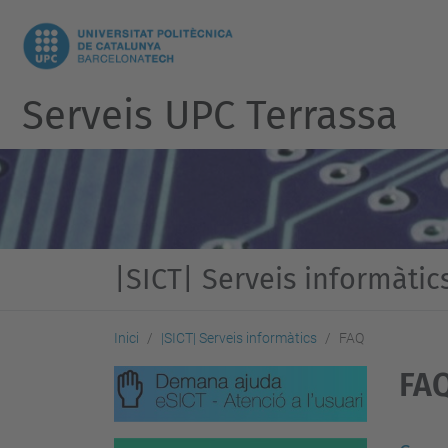
Serveis UPC Terrassa
|SICT| Serveis informàtic
Inici
|SICT| Serveis informàtics
FAQ
FA