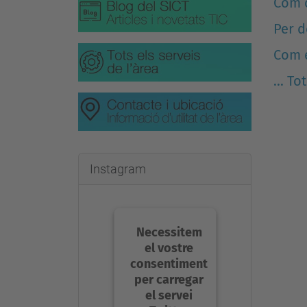
Com c
Per d
Com e
... To
Instagram
Necessitem
el vostre
consentiment
per carregar
el servei