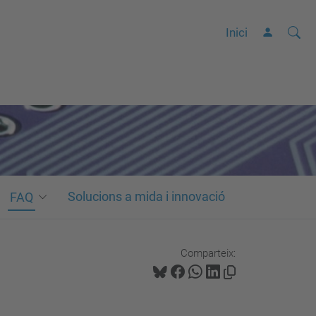
Cerca
C
Inici
e
r
c
a
a
v
a
n
Solucions a mida i innovació
FAQ
ç
a
Comparteix:
d
a
…