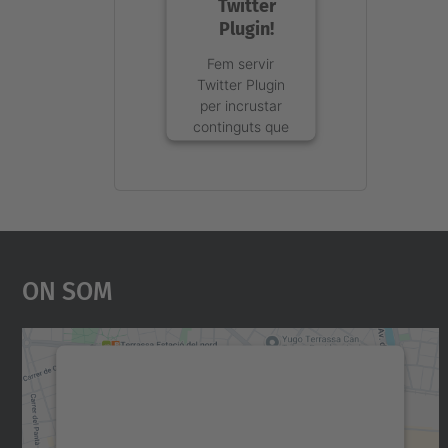
Twitter
Plugin!
Fem servir
Twitter Plugin
per incrustar
continguts que
puguin recollir
dades sobre la
vostra
activitat.
Reviseu-ne els
detalls i
accepteu el
On Som
servei per
visualitzar
aquest
contingut.
Necessitem el vostre consentiment
Més
per carregar el servei Google Maps!
Informació
Utilitzem un servei de tercers per incrustar