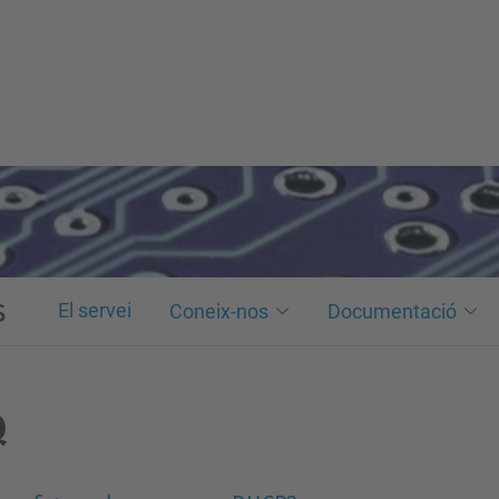
s
El servei
Coneix-nos
Documentació
Q