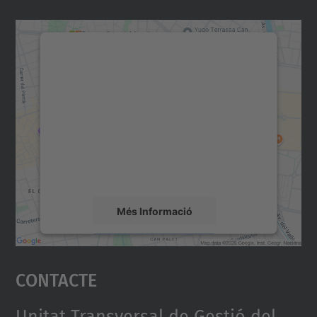
Necessitem el vostre
consentiment per carregar el
servei Google Maps!
Utilitzem un servei de tercers per incrustar
contingut del mapa que pugui recollir dades
sobre la vostra activitat. Reviseu-ne els
detalls i accepteu el servei per veure el
mapa.
Més Informació
Accepta
Contacte
powered by
Usercentrics Consent
Management Platform