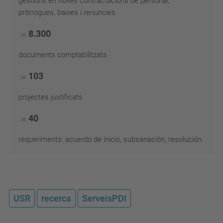
gestions en noves contractacions de personal,
pròrrogues, baixes i renuncies
8.300
documents comptabilitzats
103
projectes justificats
40
requeriments: acuerdo de inicio, subsanación, resolución.
USR
recerca
ServeisPDI