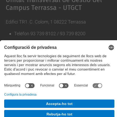
Unitat Transversal de Gestió del
Campus Terrassa - UTGCT
Edifici TR1. C. Colom, 1 08222 Terrassa
Telèfon 93 739 8102 / 93 739 8200
A/e
recursosiserveis.utgct@upc.edu
Directori UPC
© UPC
Desenvolupat amb
Mapa del lloc
Accessibilitat