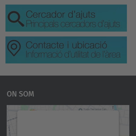
On Som
Necessitem el vostre
consentiment per carregar el
servei Google Maps!