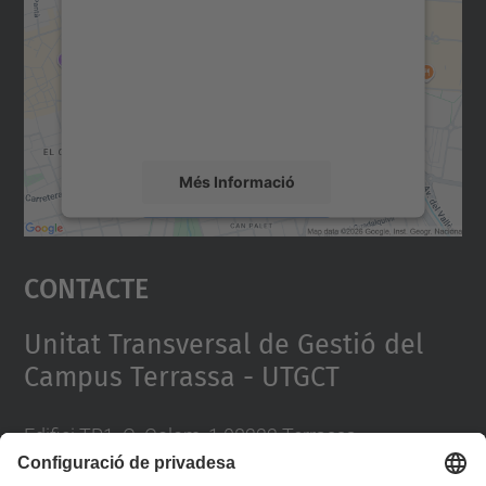
Utilitzem un servei de tercers per incrustar
contingut del mapa que pugui recollir dades
sobre la vostra activitat. Reviseu-ne els
detalls i accepteu el servei per veure el
mapa.
Més Informació
Accepta
Contacte
powered by
Usercentrics Consent
Management Platform
Unitat Transversal de Gestió del
Campus Terrassa - UTGCT
Edifici TR1. C. Colom, 1 08222 Terrassa
Telèfon 93 739 8102 / 93 739 8200