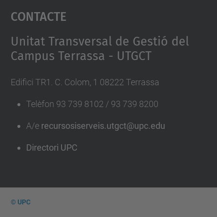
Contacte
powered by
Usercentrics Consent
Management Platform
Unitat Transversal de Gestió del
Campus Terrassa - UTGCT
Edifici TR1. C. Colom, 1 08222 Terrassa
Telèfon 93 739 8102 / 93 739 8200
A/e
recursosiserveis.utgct@upc.edu
Directori UPC
© UPC