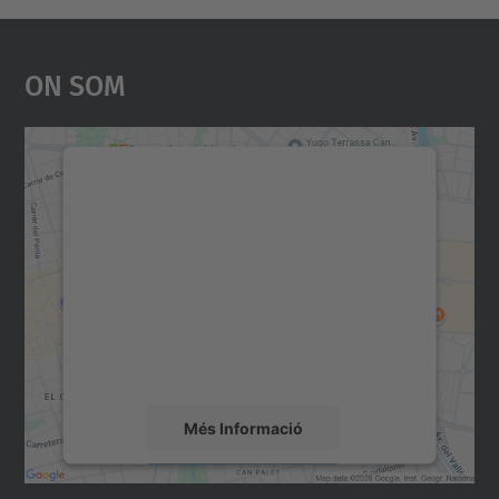
On Som
Necessitem el vostre
consentiment per carregar el
servei Google Maps!
Utilitzem un servei de tercers per incrustar
contingut del mapa que pugui recollir dades
sobre la vostra activitat. Reviseu-ne els
detalls i accepteu el servei per veure el
mapa.
Més Informació
Accepta