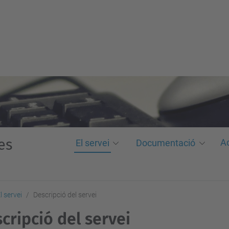
es
Ac
El servei
Documentació
l servei
Descripció del servei
cripció del servei