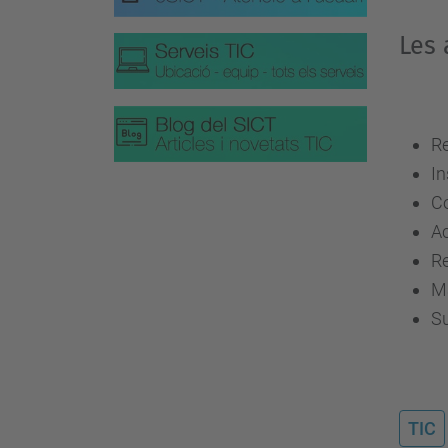
Les 
Re
In
Co
Ac
Re
M
Su
TIC