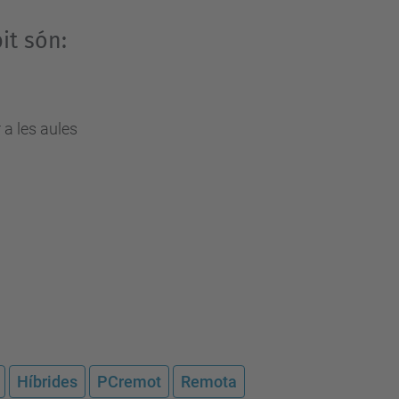
it són:
r a les aules
Híbrides
PCremot
Remota