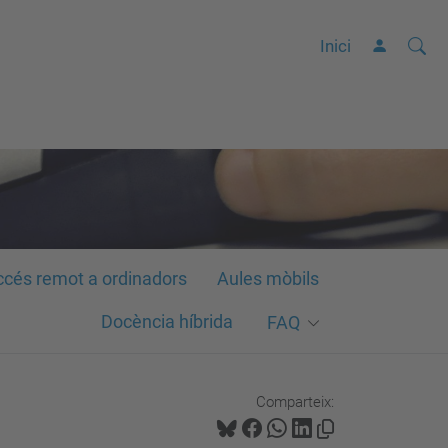
Cerca
C
Inici
e
r
c
a
a
v
a
n
cés remot a ordinadors
Aules mòbils
ç
Docència híbrida
FAQ
a
d
a
Comparteix:
…