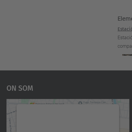
Eleme
Estaci
Estació
compar
On Som
Necessitem el vostre consentiment
per carregar el servei Google Maps!
Utilitzem un servei de tercers per incrustar