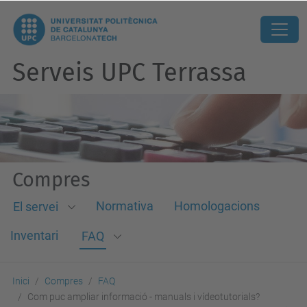
Serveis UPC Terrassa
Compres
Normativa
Homologacions
El servei
Inventari
FAQ
Inici
Compres
FAQ
Com puc ampliar informació - manuals i vídeotutorials?