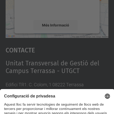
sobre la vostra activitat. Reviseu-ne els
detalls i accepteu el servei per veure el
mapa.
Més Informació
Accepta
Contacte
powered by
Usercentrics Consent
Management Platform
Unitat Transversal de Gestió del
Campus Terrassa - UTGCT
Edifici TR1. C. Colom, 1 08222 Terrassa
Telèfon 93 739 8102 / 93 739 8200
A/e
recursosiserveis.utgct@upc.edu