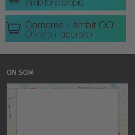
On Som
Necessitem el vostre
consentiment per carregar el
servei Google Maps!
Utilitzem un servei de tercers per incrustar
contingut del mapa que pugui recollir dades