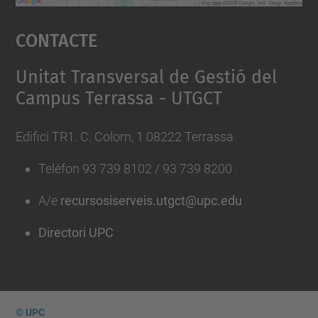
Accepta
Contacte
powered by
Usercentrics Consent
Management Platform
Unitat Transversal de Gestió del
Campus Terrassa - UTGCT
Edifici TR1. C. Colom, 1 08222 Terrassa
Telèfon 93 739 8102 / 93 739 8200
A/e
recursosiserveis.utgct@upc.edu
Directori UPC
© UPC