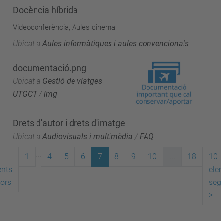
Docència híbrida
Videoconferència, Aules cinema
Ubicat a
Aules informàtiques i aules convencionals
documentació.png
Ubicat a
Gestió de viatges
UTGCT
/
img
Drets d'autor i drets d'imatge
Ubicat a
Audiovisuals i multimèdia
/
FAQ
...
1
4
5
6
7
8
9
10
...
18
10
ents
ele
iors
seg
>