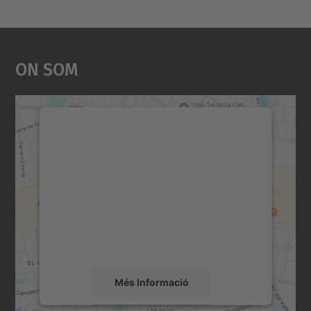
On Som
Necessitem el vostre
consentiment per carregar el
servei Google Maps!
Utilitzem un servei de tercers per incrustar
contingut del mapa que pugui recollir dades
sobre la vostra activitat. Reviseu-ne els
detalls i accepteu el servei per veure el
mapa.
Més Informació