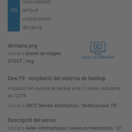
coincideixen
amb el
172
vostre criteri
de cerca
demana.png
Ubicat a
Gestió de viatges
UTGCT
/
img
Des/19 - Ampliació del sistema de backup
Ampliació del sistema de backup amb 2 cabines redudants
de 120TB
Ubicat a
|SICT| Serveis informàtics
/
Notificacions TIC
Descripció del servei
Ubicat a
Aules informàtiques i aules convencionals
/
El